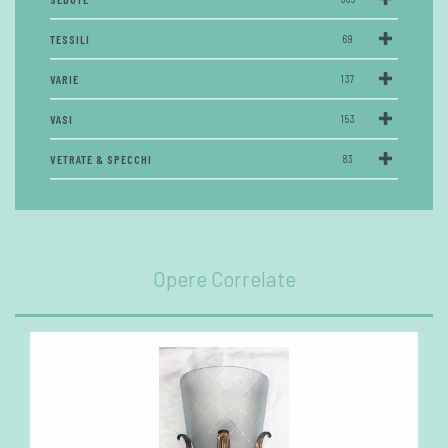
TESSILI
69
VARIE
137
VASI
153
VETRATE & SPECCHI
83
Opere Correlate