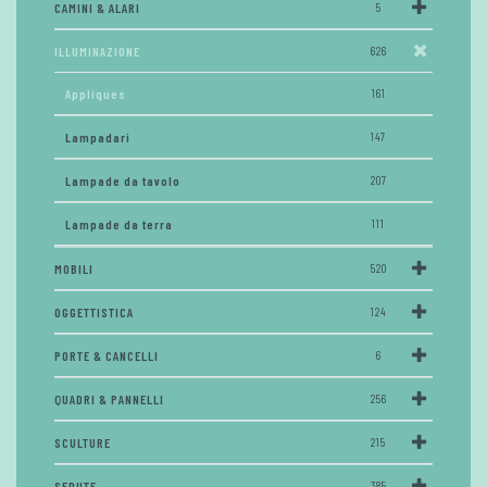
CAMINI & ALARI
5
ILLUMINAZIONE
626
Appliques
161
Lampadari
147
Lampade da tavolo
207
Lampade da terra
111
MOBILI
520
OGGETTISTICA
124
PORTE & CANCELLI
6
QUADRI & PANNELLI
256
SCULTURE
215
SEDUTE
385