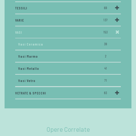
TESSILI
69
VARIE
137
VASI
153
Vasi Ceramica
39
Vasi Marmo
2
Vasi Metallo
41
Vasi Vetro
71
VETRATE & SPECCHI
83
Opere Correlate