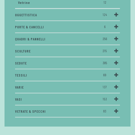
Vetrine
12
OGGETTISTICA
124
PORTE & CANCELLI
6
QUADRI & PANNELLI
256
SCULTURE
215
SEDUTE
385
TESSILI
69
VARIE
137
VASI
153
VETRATE & SPECCHI
83