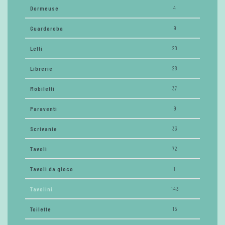
Dormeuse
4
Guardaroba
9
Letti
20
Librerie
28
Mobiletti
37
Paraventi
9
Scrivanie
33
Tavoli
72
Tavoli da gioco
1
Tavolini
143
Toilette
15