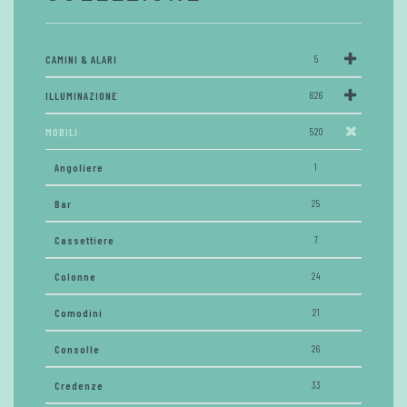
CAMINI & ALARI
5
ILLUMINAZIONE
626
MOBILI
520
Angoliere
1
Bar
25
Cassettiere
7
Colonne
24
Comodini
21
Consolle
26
Credenze
33