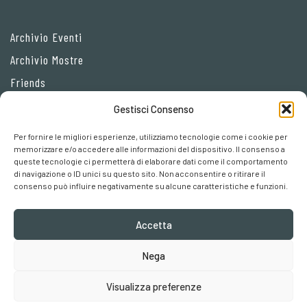
Archivio Eventi
Archivio Mostre
Friends
Gestisci Consenso
Privacy Policy
Per fornire le migliori esperienze, utilizziamo tecnologie come i cookie per
Cookie policy
memorizzare e/o accedere alle informazioni del dispositivo. Il consenso a
queste tecnologie ci permetterà di elaborare dati come il comportamento
Preferenze cookies
di navigazione o ID unici su questo sito. Non acconsentire o ritirare il
consenso può influire negativamente su alcune caratteristiche e funzioni.
Accetta
Nega
Robertaebasta® di Roberta Tagliavini p. iva 03457110157
Visualizza preferenze