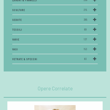
QUADRI & PANNELLI
SCULTURE
215
SEDUTE
385
TESSILI
69
VARIE
137
VASI
153
VETRATE & SPECCHI
83
Opere Correlate