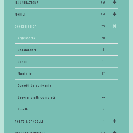
ILLUMINAZIONE
626
MOBILI
520
OGGETTISTICA
124
Argenteria
50
Candelabri
5
Lenci
1
Maniglie
17
Oggetti da scrivania
5
Servizi piatti completi
44
Smalti
2
PORTE & CANCELLI
6
256