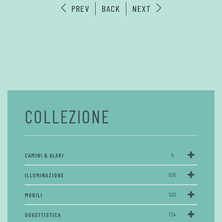
PREV
BACK
NEXT
COLLEZIONE
CAMINI & ALARI
5
ILLUMINAZIONE
626
MOBILI
520
OGGETTISTICA
124