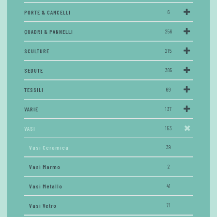
PORTE & CANCELLI
6
QUADRI & PANNELLI
256
SCULTURE
215
SEDUTE
385
TESSILI
69
VARIE
137
VASI
153
Vasi Ceramica
39
Vasi Marmo
2
Vasi Metallo
41
Vasi Vetro
71