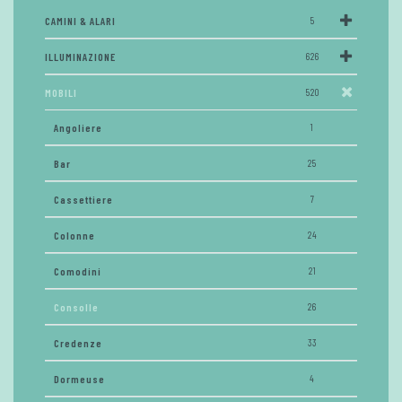
CAMINI & ALARI
5
ILLUMINAZIONE
626
MOBILI
520
Angoliere
1
Bar
25
Cassettiere
7
Colonne
24
Comodini
21
Consolle
26
Credenze
33
Dormeuse
4