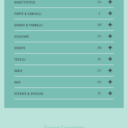
OGGETTISTICA
124
PORTE & CANCELLI
6
QUADRI & PANNELLI
256
SCULTURE
215
SEDUTE
385
TESSILI
69
VARIE
137
VASI
153
VETRATE & SPECCHI
83
Opere Correlate