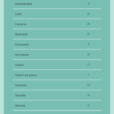
Guardaroba
9
Letti
20
Librerie
28
Mobiletti
37
Paraventi
9
Scrivanie
33
Tavoli
72
Tavoli da gioco
1
Tavolini
143
Toilette
15
Vetrine
12