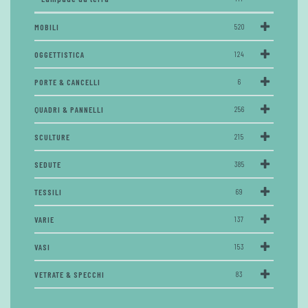
MOBILI
520
OGGETTISTICA
124
PORTE & CANCELLI
6
QUADRI & PANNELLI
256
SCULTURE
215
SEDUTE
385
TESSILI
69
VARIE
137
VASI
153
VETRATE & SPECCHI
83