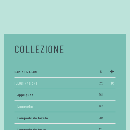
COLLEZIONE
CAMINI & ALARI
5
ILLUMINAZIONE
626
Appliques
161
Lampadari
147
Lampade da tavolo
207
Lampade da terra
111