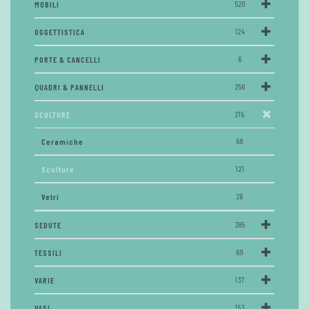
MOBILI
520
OGGETTISTICA
124
PORTE & CANCELLI
6
QUADRI & PANNELLI
256
SCULTURE
215
Ceramiche
68
Sculture
121
Vetri
26
SEDUTE
385
TESSILI
69
VARIE
137
VASI
153