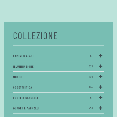
COLLEZIONE
CAMINI & ALARI
5
ILLUMINAZIONE
626
MOBILI
520
OGGETTISTICA
124
PORTE & CANCELLI
6
QUADRI & PANNELLI
256