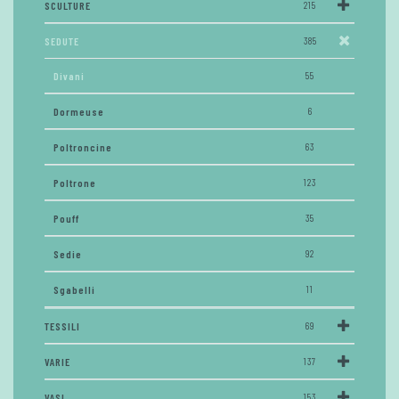
SCULTURE
215
SEDUTE
385
Divani
55
Dormeuse
6
Poltroncine
63
Poltrone
123
Pouff
35
Sedie
92
Sgabelli
11
TESSILI
69
VARIE
137
VASI
153