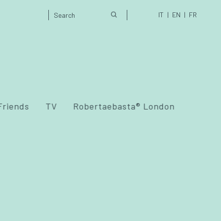
IT
EN
FR
Friends
TV
Robertaebasta® London