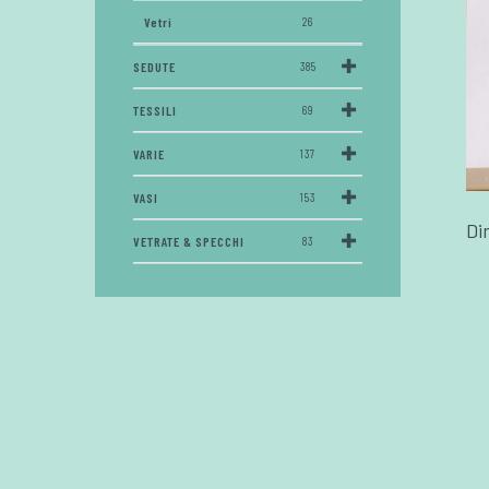
Vetri
26
SEDUTE
385
TESSILI
69
VARIE
137
VASI
153
Di
VETRATE & SPECCHI
83