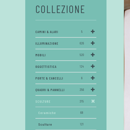
COLLEZIONE
CAMINI & ALARI
5
ILLUMINAZIONE
626
MOBILI
520
OGGETTISTICA
124
PORTE & CANCELLI
6
QUADRI & PANNELLI
256
SCULTURE
215
Ceramiche
68
Sculture
121