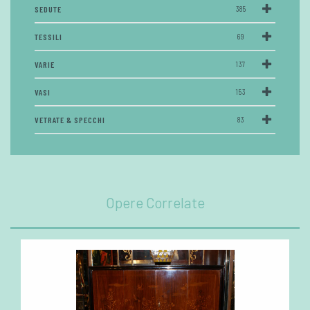
SEDUTE
385
TESSILI
69
VARIE
137
VASI
153
VETRATE & SPECCHI
83
Opere Correlate