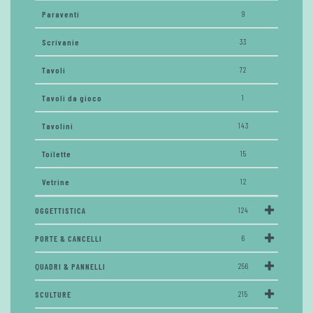
Paraventi
9
Scrivanie
33
Tavoli
72
Tavoli da gioco
1
Tavolini
143
Toilette
15
Vetrine
12
OGGETTISTICA
124
PORTE & CANCELLI
6
QUADRI & PANNELLI
256
SCULTURE
215