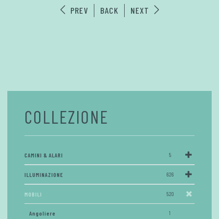
PREV
BACK
NEXT
COLLEZIONE
CAMINI & ALARI
5
ILLUMINAZIONE
626
MOBILI
520
Angoliere
1