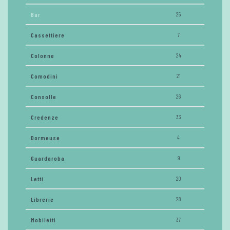
Bar
25
Cassettiere
7
Colonne
24
Comodini
21
Consolle
26
Credenze
33
Dormeuse
4
Guardaroba
9
Letti
20
Librerie
28
Mobiletti
37