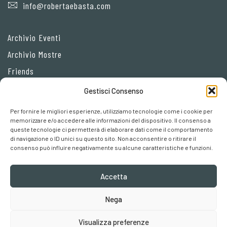
info@robertaebasta.com
Archivio Eventi
Archivio Mostre
Friends
Gestisci Consenso
Privacy Policy
Per fornire le migliori esperienze, utilizziamo tecnologie come i cookie per
Cookie policy
memorizzare e/o accedere alle informazioni del dispositivo. Il consenso a
queste tecnologie ci permetterà di elaborare dati come il comportamento
Preferenze cookies
di navigazione o ID unici su questo sito. Non acconsentire o ritirare il
consenso può influire negativamente su alcune caratteristiche e funzioni.
Accetta
Nega
Robertaebasta® di Roberta Tagliavini p. iva 03457110157
Visualizza preferenze