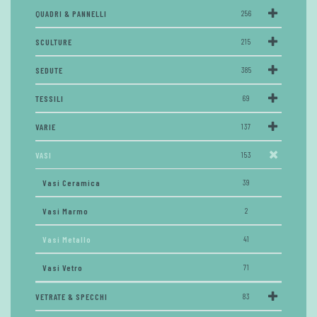
QUADRI & PANNELLI
256
SCULTURE
215
SEDUTE
385
TESSILI
69
VARIE
137
VASI
153
Vasi Ceramica
39
Vasi Marmo
2
Vasi Metallo
41
Vasi Vetro
71
VETRATE & SPECCHI
83