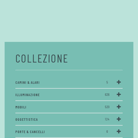
COLLEZIONE
CAMINI & ALARI
5
ILLUMINAZIONE
626
MOBILI
520
OGGETTISTICA
124
PORTE & CANCELLI
6