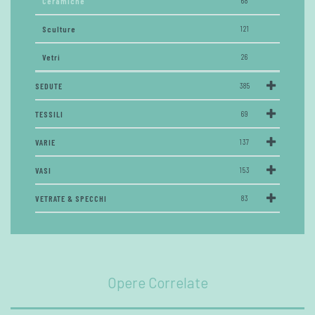
Ceramiche
68
Sculture
121
Vetri
26
SEDUTE
385
TESSILI
69
VARIE
137
VASI
153
VETRATE & SPECCHI
83
Opere Correlate