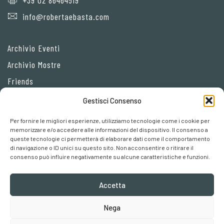
+39 02 86464519
info@robertaebasta.com
Archivio Eventi
Archivio Mostre
Friends
Gestisci Consenso
Privacy Policy
Per fornire le migliori esperienze, utilizziamo tecnologie come i cookie per
Cookie policy
memorizzare e/o accedere alle informazioni del dispositivo. Il consenso a
queste tecnologie ci permetterà di elaborare dati come il comportamento
Preferenze cookies
di navigazione o ID unici su questo sito. Non acconsentire o ritirare il
consenso può influire negativamente su alcune caratteristiche e funzioni.
Accetta
Nega
Robertaebasta® di Roberta Tagliavini p. iva 03457110157