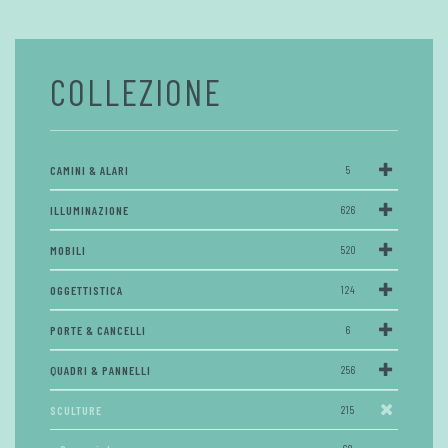
COLLEZIONE
CAMINI & ALARI
5
ILLUMINAZIONE
626
MOBILI
520
OGGETTISTICA
124
PORTE & CANCELLI
6
QUADRI & PANNELLI
256
SCULTURE
215