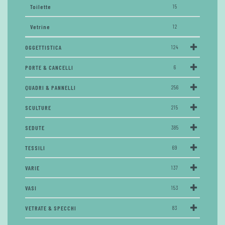
Toilette
15
Vetrine
12
OGGETTISTICA
124
PORTE & CANCELLI
6
QUADRI & PANNELLI
256
SCULTURE
215
SEDUTE
385
TESSILI
69
VARIE
137
VASI
153
VETRATE & SPECCHI
83