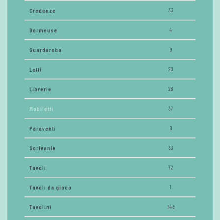
Credenze
33
Dormeuse
4
Guardaroba
9
Letti
20
Librerie
28
Mobiletti
37
Paraventi
9
Scrivanie
33
Tavoli
72
Tavoli da gioco
1
Tavolini
143