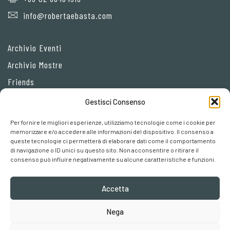
info@robertaebasta.com
Archivio Eventi
Archivio Mostre
Friends
Gestisci Consenso
Privacy Policy
Per fornire le migliori esperienze, utilizziamo tecnologie come i cookie per
Cookie policy
memorizzare e/o accedere alle informazioni del dispositivo. Il consenso a
queste tecnologie ci permetterà di elaborare dati come il comportamento
Preferenze cookies
di navigazione o ID unici su questo sito. Non acconsentire o ritirare il
consenso può influire negativamente su alcune caratteristiche e funzioni.
Accetta
Nega
Robertaebasta® di Roberta Tagliavini p. iva 03457110157