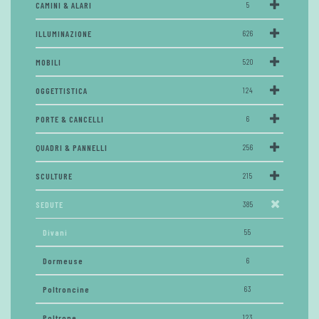
CAMINI & ALARI
5
ILLUMINAZIONE
626
MOBILI
520
OGGETTISTICA
124
PORTE & CANCELLI
6
QUADRI & PANNELLI
256
SCULTURE
215
SEDUTE
385
Divani
55
Dormeuse
6
Poltroncine
63
Poltrone
123