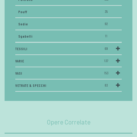
Pouff
35
Sedie
92
Sgabelli
11
TESSILI
69
VARIE
137
VASI
153
VETRATE & SPECCHI
83
Opere Correlate