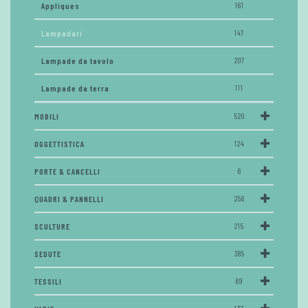
Appliques
161
Lampadari
147
Lampade da tavolo
207
Lampade da terra
111
MOBILI
520
OGGETTISTICA
124
PORTE & CANCELLI
6
QUADRI & PANNELLI
256
SCULTURE
215
SEDUTE
385
TESSILI
69