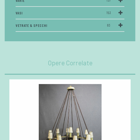
VARIE
137
VASI
153
VETRATE & SPECCHI
83
Opere Correlate