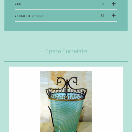
VASI
153
VETRATE & SPECCHI
83
Opere Correlate