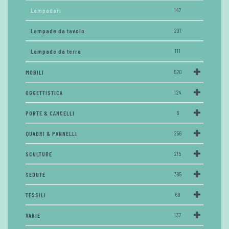
Lampadari
147
Lampade da tavolo
207
Lampade da terra
111
MOBILI
520
OGGETTISTICA
124
PORTE & CANCELLI
6
QUADRI & PANNELLI
256
SCULTURE
215
SEDUTE
385
TESSILI
69
VARIE
137