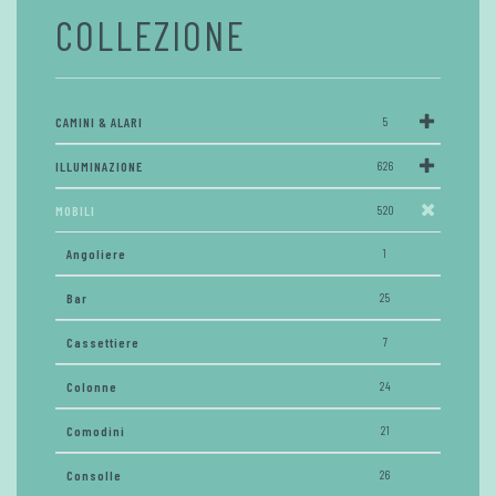
COLLEZIONE
CAMINI & ALARI
5
ILLUMINAZIONE
626
MOBILI
520
Angoliere
1
Bar
25
Cassettiere
7
Colonne
24
Comodini
21
Consolle
26