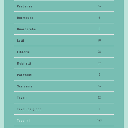
Credenze
33
Dormeuse
4
Guardaroba
9
Letti
20
Librerie
28
Mobiletti
37
Paraventi
9
Scrivanie
33
Tavoli
72
Tavoli da gioco
1
Tavolini
143