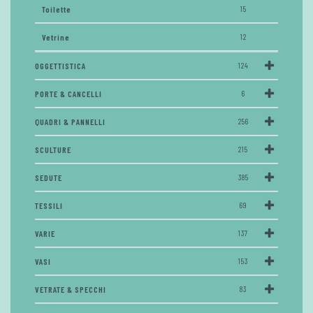
Toilette
15
Vetrine
12
OGGETTISTICA
124
PORTE & CANCELLI
6
QUADRI & PANNELLI
256
SCULTURE
215
SEDUTE
385
TESSILI
69
VARIE
137
VASI
153
VETRATE & SPECCHI
83