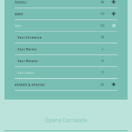
TESSILI
69
VARIE
137
VASI
153
Vasi Ceramica
39
Vasi Marmo
2
Vasi Metallo
41
Vasi Vetro
71
VETRATE & SPECCHI
83
Opere Correlate