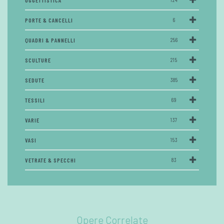
OGGETTISTICA
PORTE & CANCELLI
6
QUADRI & PANNELLI
256
SCULTURE
215
SEDUTE
385
TESSILI
69
VARIE
137
VASI
153
VETRATE & SPECCHI
83
Opere Correlate