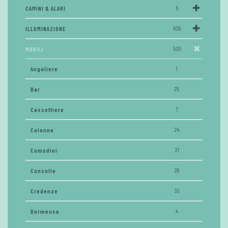
CAMINI & ALARI
5
ILLUMINAZIONE
626
MOBILI
520
Angoliere
1
Bar
25
Cassettiere
7
Colonne
24
Comodini
21
Consolle
26
Credenze
33
Dormeuse
4