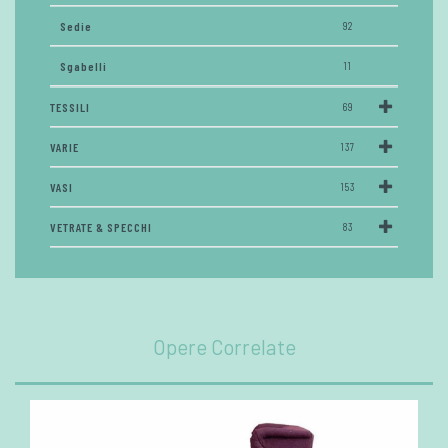
Sedie
92
Sgabelli
11
TESSILI
69
VARIE
137
VASI
153
VETRATE & SPECCHI
83
Opere Correlate