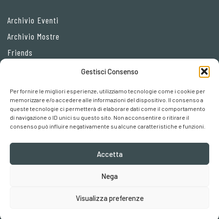
Archivio Eventi
Archivio Mostre
Friends
Gestisci Consenso
Privacy Policy
Per fornire le migliori esperienze, utilizziamo tecnologie come i cookie per
Cookie policy
memorizzare e/o accedere alle informazioni del dispositivo. Il consenso a
queste tecnologie ci permetterà di elaborare dati come il comportamento
Preferenze cookies
di navigazione o ID unici su questo sito. Non acconsentire o ritirare il
consenso può influire negativamente su alcune caratteristiche e funzioni.
Accetta
Nega
Robertaebasta® di Roberta Tagliavini p. iva 03457110157
Visualizza preferenze