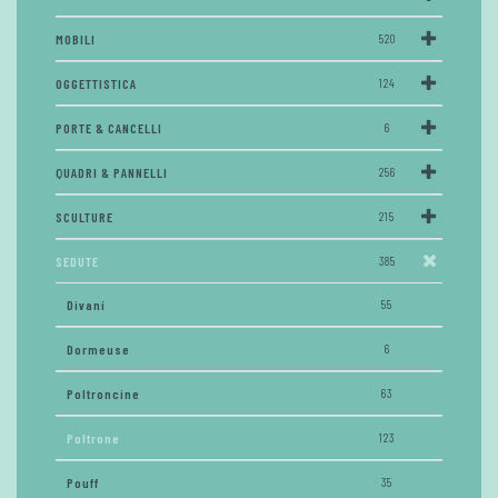
MOBILI
520
OGGETTISTICA
124
PORTE & CANCELLI
6
QUADRI & PANNELLI
256
SCULTURE
215
SEDUTE
385
Divani
55
Dormeuse
6
Poltroncine
63
Poltrone
123
Pouff
35