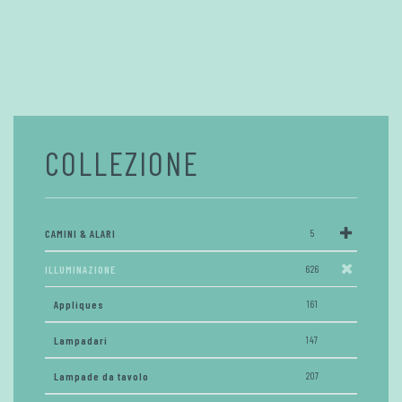
COLLEZIONE
CAMINI & ALARI
5
ILLUMINAZIONE
626
Appliques
161
Lampadari
147
Lampade da tavolo
207