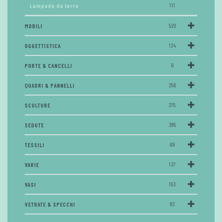
Lampade da terra
111
MOBILI
520
OGGETTISTICA
124
PORTE & CANCELLI
6
QUADRI & PANNELLI
256
SCULTURE
215
SEDUTE
385
TESSILI
69
VARIE
137
VASI
153
VETRATE & SPECCHI
83