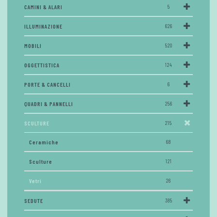
CAMINI & ALARI
5
ILLUMINAZIONE
626
MOBILI
520
OGGETTISTICA
124
PORTE & CANCELLI
6
QUADRI & PANNELLI
256
SCULTURE
215
Ceramiche
68
Sculture
121
Vetri
26
SEDUTE
385