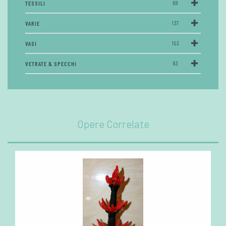
TESSILI
69
VARIE
137
VASI
153
VETRATE & SPECCHI
83
Opere Correlate