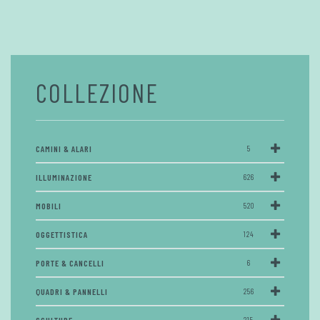
COLLEZIONE
CAMINI & ALARI
5
ILLUMINAZIONE
626
MOBILI
520
OGGETTISTICA
124
PORTE & CANCELLI
6
QUADRI & PANNELLI
256
215