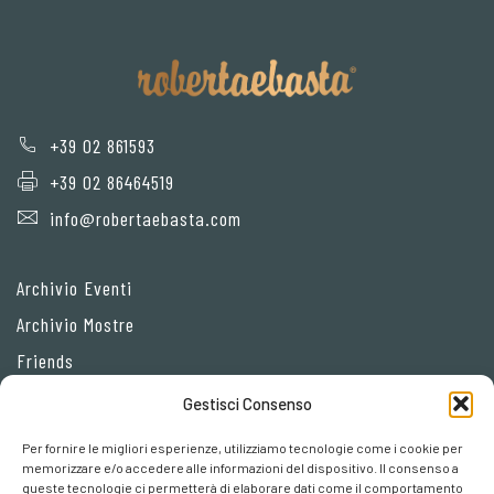
+39 02 861593
+39 02 86464519
info@robertaebasta.com
Archivio Eventi
Archivio Mostre
Friends
Gestisci Consenso
Privacy Policy
Per fornire le migliori esperienze, utilizziamo tecnologie come i cookie per
Cookie policy
memorizzare e/o accedere alle informazioni del dispositivo. Il consenso a
queste tecnologie ci permetterà di elaborare dati come il comportamento