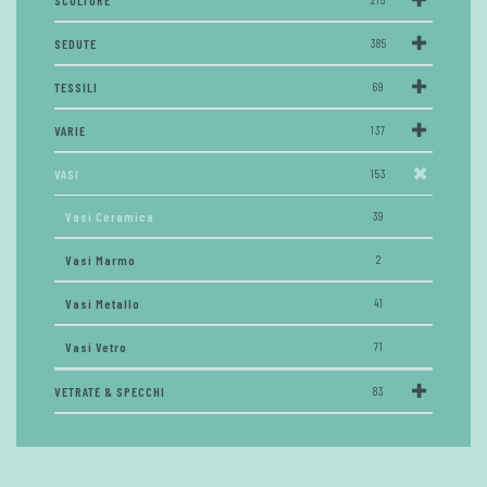
SCULTURE
SEDUTE
385
TESSILI
69
VARIE
137
VASI
153
Vasi Ceramica
39
Vasi Marmo
2
Vasi Metallo
41
Vasi Vetro
71
VETRATE & SPECCHI
83