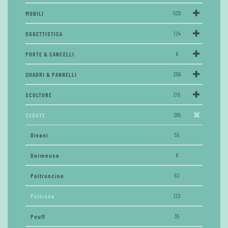
MOBILI
520
OGGETTISTICA
124
PORTE & CANCELLI
6
QUADRI & PANNELLI
256
SCULTURE
215
SEDUTE
385
Divani
55
Dormeuse
6
Poltroncine
63
Poltrone
123
Pouff
35