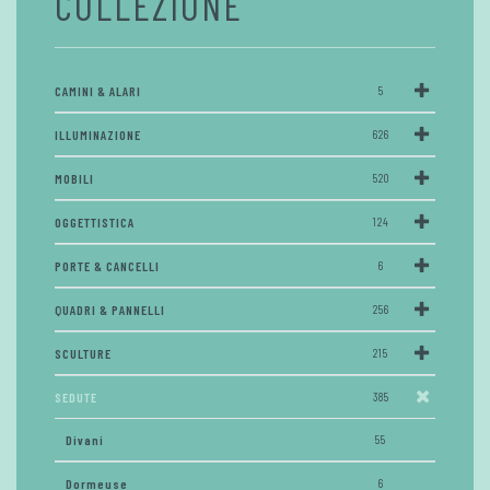
COLLEZIONE
CAMINI & ALARI
5
ILLUMINAZIONE
626
MOBILI
520
OGGETTISTICA
124
PORTE & CANCELLI
6
QUADRI & PANNELLI
256
SCULTURE
215
SEDUTE
385
Divani
55
Dormeuse
6