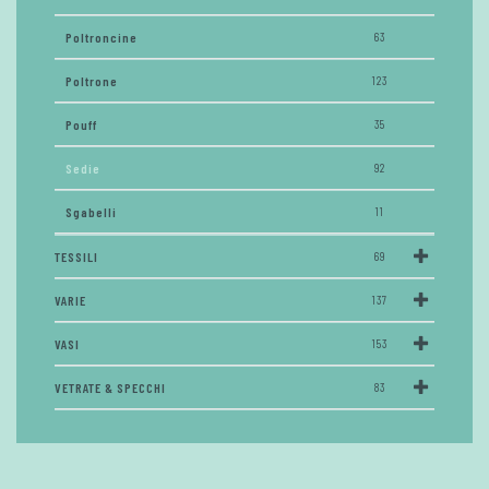
Poltroncine
63
Poltrone
123
Pouff
35
Sedie
92
Sgabelli
11
TESSILI
69
VARIE
137
VASI
153
VETRATE & SPECCHI
83