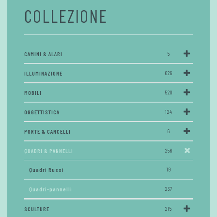
COLLEZIONE
CAMINI & ALARI
5
ILLUMINAZIONE
626
MOBILI
520
OGGETTISTICA
124
PORTE & CANCELLI
6
QUADRI & PANNELLI
256
Quadri Russi
19
Quadri-pannelli
237
SCULTURE
215