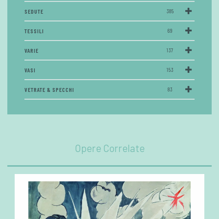
SEDUTE
385
TESSILI
69
VARIE
137
VASI
153
VETRATE & SPECCHI
83
Opere Correlate