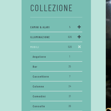
COLLEZIONE
CAMINI & ALARI
5
ILLUMINAZIONE
626
MOBILI
520
Angoliere
1
Bar
25
Cassettiere
7
Colonne
24
Comodini
21
Consolle
26