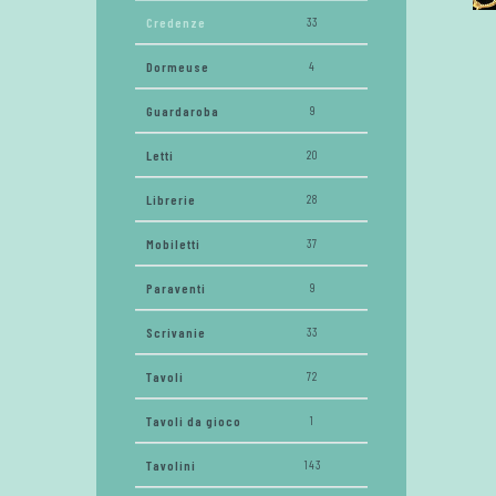
Credenze
33
Dormeuse
4
Guardaroba
9
Letti
20
Librerie
28
Mobiletti
37
Paraventi
9
Scrivanie
33
Tavoli
72
Tavoli da gioco
1
Tavolini
143