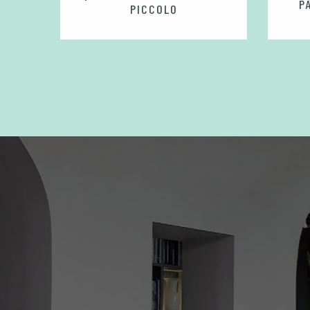
ARBLE
P
PICCOLO