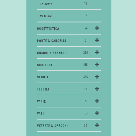
Toilette
15
Vetrine
12
OGGETTISTICA
124
PORTE & CANCELLI
6
QUADRI & PANNELLI
256
SCULTURE
215
SEDUTE
385
TESSILI
69
VARIE
137
VASI
153
VETRATE & SPECCHI
83