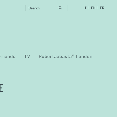
IT
EN
FR
Friends
TV
Robertaebasta® London
E