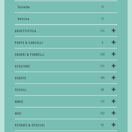
Toilette
15
Vetrine
12
OGGETTISTICA
124
PORTE & CANCELLI
6
QUADRI & PANNELLI
256
SCULTURE
215
SEDUTE
385
TESSILI
69
VARIE
137
VASI
153
VETRATE & SPECCHI
83