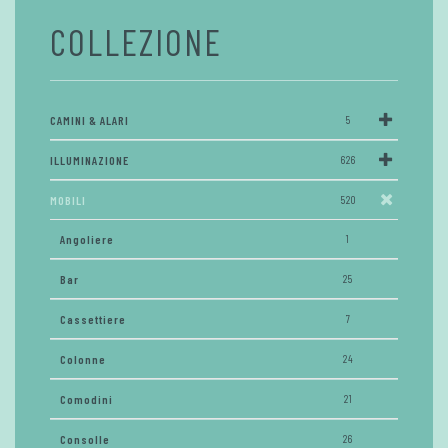
COLLEZIONE
CAMINI & ALARI
5
ILLUMINAZIONE
626
MOBILI
520
Angoliere
1
Bar
25
Cassettiere
7
Colonne
24
Comodini
21
Consolle
26