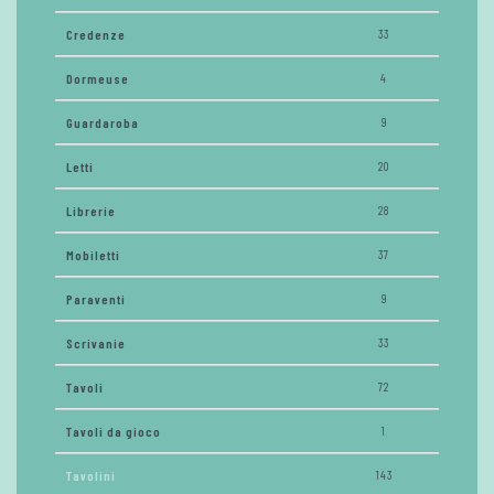
Credenze
33
Dormeuse
4
Guardaroba
9
Letti
20
Librerie
28
Mobiletti
37
Paraventi
9
Scrivanie
33
Tavoli
72
Tavoli da gioco
1
Tavolini
143