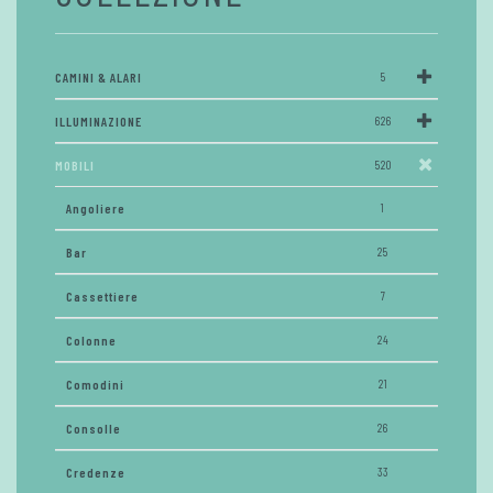
CAMINI & ALARI
5
ILLUMINAZIONE
626
MOBILI
520
Angoliere
1
Bar
25
Cassettiere
7
Colonne
24
Comodini
21
Consolle
26
Credenze
33