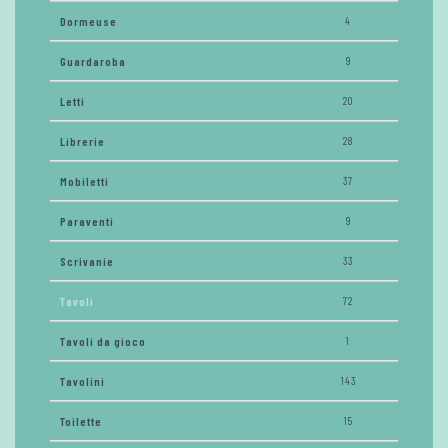
Dormeuse
4
Guardaroba
9
Letti
20
Librerie
28
Mobiletti
37
Paraventi
9
Scrivanie
33
Tavoli
72
Tavoli da gioco
1
Tavolini
143
Toilette
15