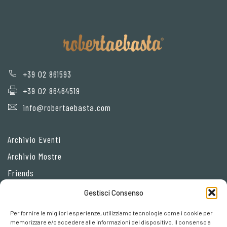
+39 02 861593
+39 02 86464519
info@robertaebasta.com
Archivio Eventi
Archivio Mostre
Friends
Gestisci Consenso
Privacy Policy
Per fornire le migliori esperienze, utilizziamo tecnologie come i cookie per
Cookie policy
memorizzare e/o accedere alle informazioni del dispositivo. Il consenso a