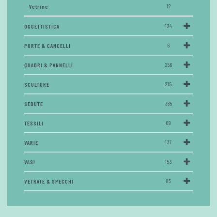
Vetrine
12
OGGETTISTICA
124
PORTE & CANCELLI
6
QUADRI & PANNELLI
256
SCULTURE
215
SEDUTE
385
TESSILI
69
VARIE
137
VASI
153
VETRATE & SPECCHI
83