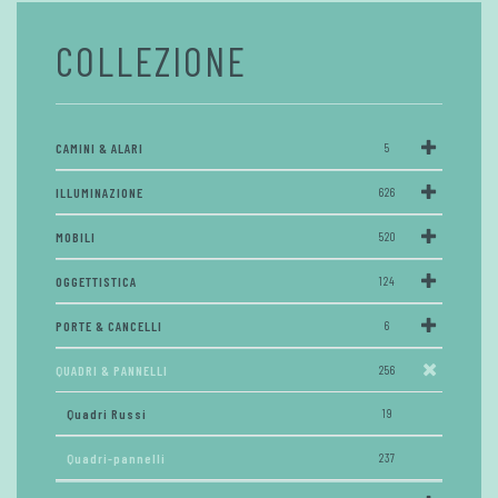
COLLEZIONE
CAMINI & ALARI
5
ILLUMINAZIONE
626
MOBILI
520
OGGETTISTICA
124
PORTE & CANCELLI
6
QUADRI & PANNELLI
256
Quadri Russi
19
Quadri-pannelli
237