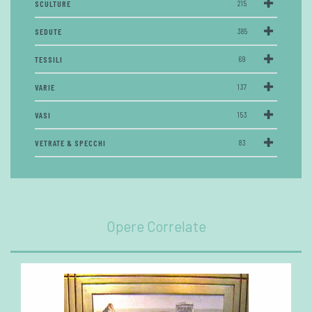
SCULTURE
215
SEDUTE
385
TESSILI
69
VARIE
137
VASI
153
VETRATE & SPECCHI
83
Opere Correlate