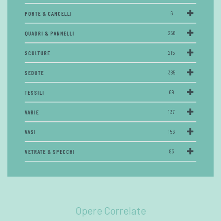
PORTE & CANCELLI
6
QUADRI & PANNELLI
256
SCULTURE
215
SEDUTE
385
TESSILI
69
VARIE
137
VASI
153
VETRATE & SPECCHI
83
Opere Correlate