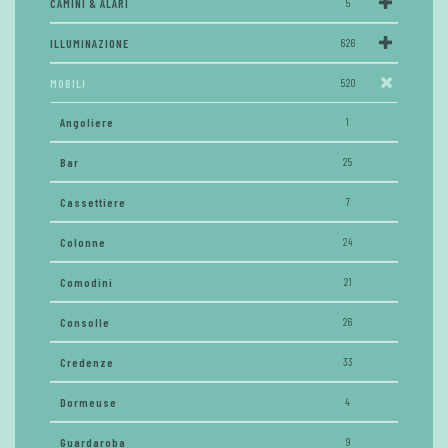
CAMINI & ALARI
5
ILLUMINAZIONE
626
MOBILI
520
Angoliere
1
Bar
25
Cassettiere
7
Colonne
24
Comodini
21
Consolle
26
Credenze
33
Dormeuse
4
Guardaroba
9