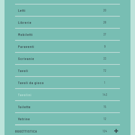
Letti
20
Librerie
28
Mobiletti
37
Paraventi
9
Scrivanie
33
Tavoli
72
Tavoli da gioco
1
Tavolini
143
Toilette
15
Vetrine
12
OGGETTISTICA
124