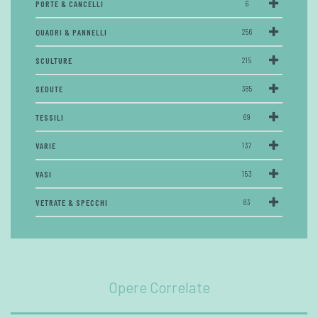
PORTE & CANCELLI
6
QUADRI & PANNELLI
256
SCULTURE
215
SEDUTE
385
TESSILI
69
VARIE
137
VASI
153
VETRATE & SPECCHI
83
Opere Correlate