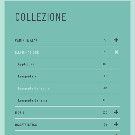
COLLEZIONE
CAMINI & ALARI
5
ILLUMINAZIONE
626
Appliques
161
Lampadari
147
Lampade da tavolo
207
Lampade da terra
111
MOBILI
520
OGGETTISTICA
124