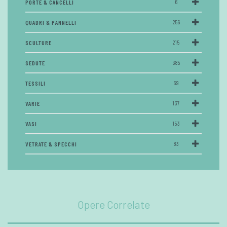
PORTE & CANCELLI
6
QUADRI & PANNELLI
256
SCULTURE
215
SEDUTE
385
TESSILI
69
VARIE
137
VASI
153
VETRATE & SPECCHI
83
Opere Correlate