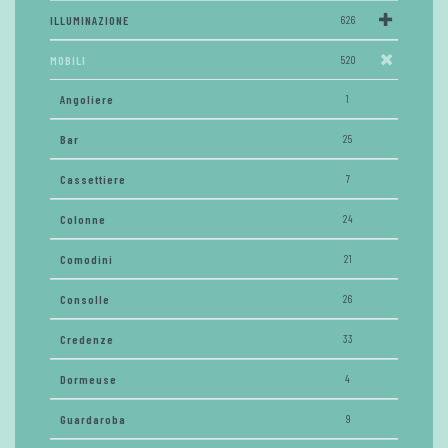
ILLUMINAZIONE
626
MOBILI
520
Angoliere
1
Bar
25
Cassettiere
7
Colonne
24
Comodini
21
Consolle
26
Credenze
33
Dormeuse
4
Guardaroba
9