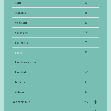
Letti
20
Librerie
28
Mobiletti
37
Paraventi
9
Scrivanie
33
Tavoli
72
Tavoli da gioco
1
Tavolini
143
Toilette
15
Vetrine
12
OGGETTISTICA
124