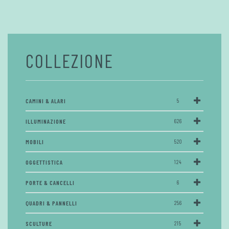
COLLEZIONE
CAMINI & ALARI
5
ILLUMINAZIONE
626
MOBILI
520
OGGETTISTICA
124
PORTE & CANCELLI
6
QUADRI & PANNELLI
256
SCULTURE
215