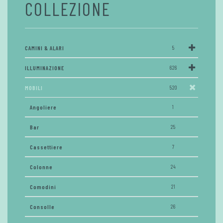
COLLEZIONE
CAMINI & ALARI
5
ILLUMINAZIONE
626
MOBILI
520
Angoliere
1
Bar
25
Cassettiere
7
Colonne
24
Comodini
21
Consolle
26