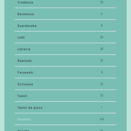
Credenze
33
Dormeuse
4
Guardaroba
9
Letti
20
Librerie
28
Mobiletti
37
Paraventi
9
Scrivanie
33
Tavoli
72
Tavoli da gioco
1
Tavolini
143
Toilette
15