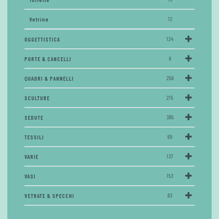
Vetrine
12
OGGETTISTICA
124
PORTE & CANCELLI
6
QUADRI & PANNELLI
256
SCULTURE
215
SEDUTE
385
TESSILI
69
VARIE
137
VASI
153
VETRATE & SPECCHI
83