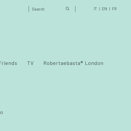
IT
EN
FR
Friends
TV
Robertaebasta® London
lo