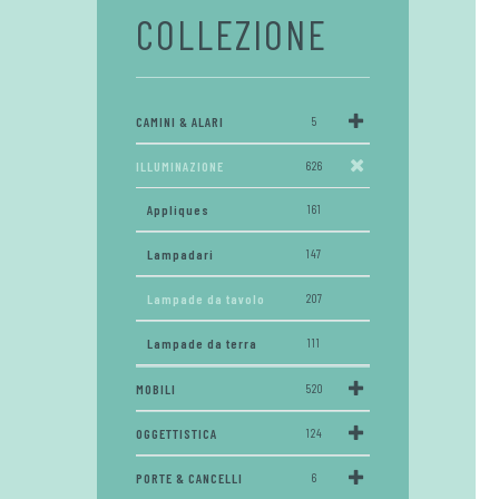
COLLEZIONE
CAMINI & ALARI
5
ILLUMINAZIONE
626
Appliques
161
Lampadari
147
Lampade da tavolo
207
Lampade da terra
111
MOBILI
520
OGGETTISTICA
124
PORTE & CANCELLI
6