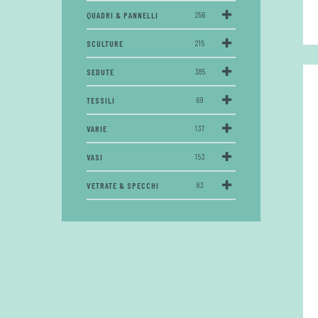
QUADRI & PANNELLI
256
SCULTURE
215
SEDUTE
385
TESSILI
69
VARIE
137
VASI
153
VETRATE & SPECCHI
83