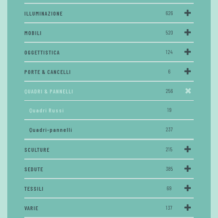
ILLUMINAZIONE
626
MOBILI
520
OGGETTISTICA
124
PORTE & CANCELLI
6
QUADRI & PANNELLI
256
Quadri Russi
19
Quadri-pannelli
237
SCULTURE
215
SEDUTE
385
TESSILI
69
VARIE
137