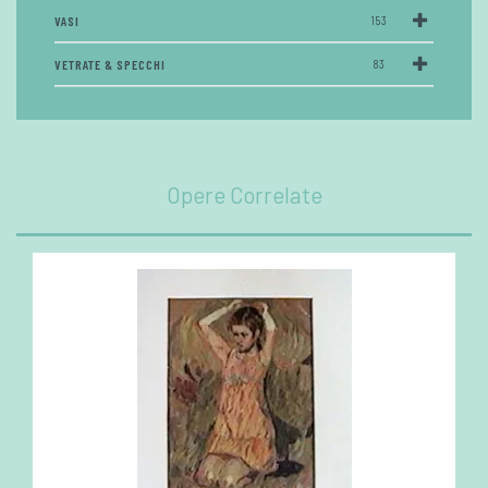
VASI
153
VETRATE & SPECCHI
83
Opere Correlate