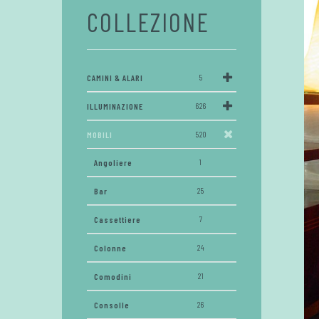
COLLEZIONE
CAMINI & ALARI
5
ILLUMINAZIONE
626
MOBILI
520
Angoliere
1
Bar
25
Cassettiere
7
Colonne
24
Comodini
21
Consolle
26