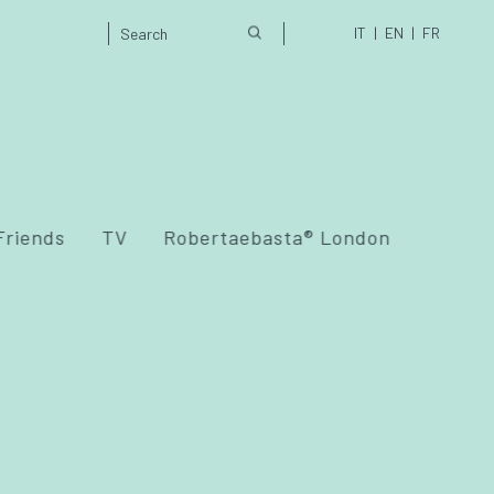
IT
EN
FR
Friends
TV
Robertaebasta® London