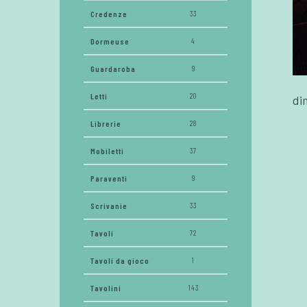
Credenze
33
Dormeuse
4
Guardaroba
9
Letti
20
di
Librerie
28
Mobiletti
37
Paraventi
9
Scrivanie
33
Tavoli
72
Tavoli da gioco
1
Tavolini
143