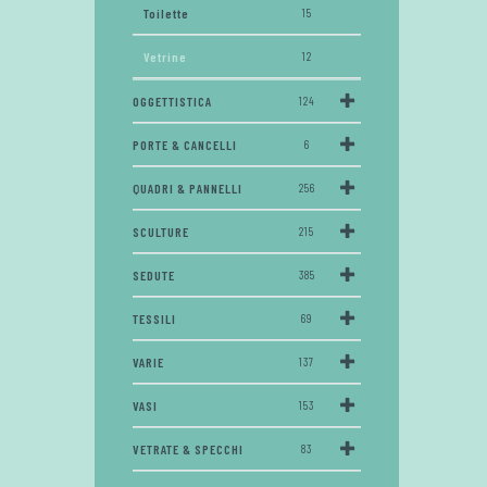
Toilette
15
Vetrine
12
OGGETTISTICA
124
PORTE & CANCELLI
6
QUADRI & PANNELLI
256
SCULTURE
215
SEDUTE
385
TESSILI
69
VARIE
137
VASI
153
VETRATE & SPECCHI
83