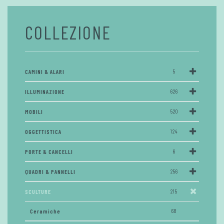
COLLEZIONE
CAMINI & ALARI
5
ILLUMINAZIONE
626
MOBILI
520
OGGETTISTICA
124
PORTE & CANCELLI
6
QUADRI & PANNELLI
256
SCULTURE
215
Ceramiche
68