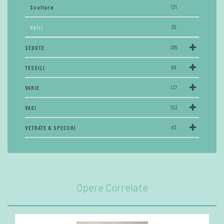
Sculture
121
Vetri
26
SEDUTE
385
TESSILI
69
VARIE
137
VASI
153
VETRATE & SPECCHI
83
Opere Correlate