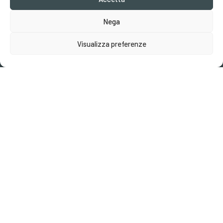
info@robertaebasta.com
Nega
Archivio Eventi
Visualizza preferenze
Archivio Mostre
Friends
Privacy Policy
Cookie policy
Preferenze cookies
Robertaebasta® di Roberta Tagliavini p. iva 03457110157