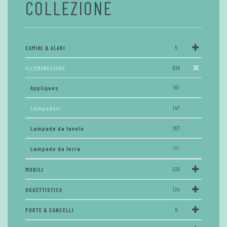
COLLEZIONE
CAMINI & ALARI
5
ILLUMINAZIONE
626
Appliques
161
Lampadari
147
Lampade da tavolo
207
Lampade da terra
111
MOBILI
520
OGGETTISTICA
124
PORTE & CANCELLI
6