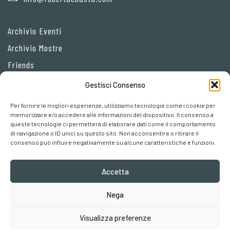
Archivio Eventi
Archivio Mostre
Friends
Gestisci Consenso
Privacy Policy
Per fornire le migliori esperienze, utilizziamo tecnologie come i cookie per
Cookie policy
memorizzare e/o accedere alle informazioni del dispositivo. Il consenso a
queste tecnologie ci permetterà di elaborare dati come il comportamento
Preferenze cookies
di navigazione o ID unici su questo sito. Non acconsentire o ritirare il
consenso può influire negativamente su alcune caratteristiche e funzioni.
Accetta
Nega
Robertaebasta® di Roberta Tagliavini p. iva 03457110157
Visualizza preferenze