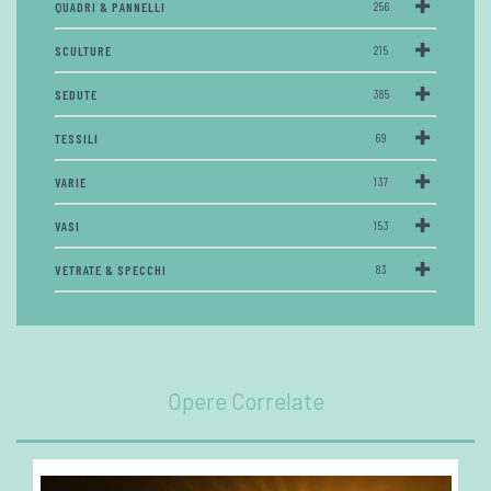
QUADRI & PANNELLI
256
SCULTURE
215
SEDUTE
385
TESSILI
69
VARIE
137
VASI
153
VETRATE & SPECCHI
83
Opere Correlate