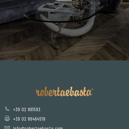
+39 02 861593
+39 02 86464519
info@robertaebasta.com