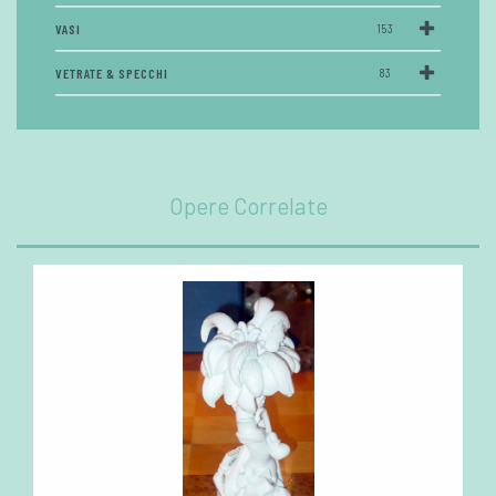
VASI
153
VETRATE & SPECCHI
83
Opere Correlate