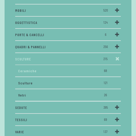
MOBILI
520
OGGETTISTICA
124
PORTE & CANCELLI
6
QUADRI & PANNELLI
256
SCULTURE
215
Ceramiche
68
Sculture
121
Vetri
26
SEDUTE
385
TESSILI
69
VARIE
137