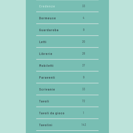
Credenze
33
Dormeuse
4
Guardaroba
9
Letti
20
Librerie
28
Mobiletti
37
Paraventi
9
Scrivanie
33
Tavoli
72
Tavoli da gioco
1
Tavolini
143