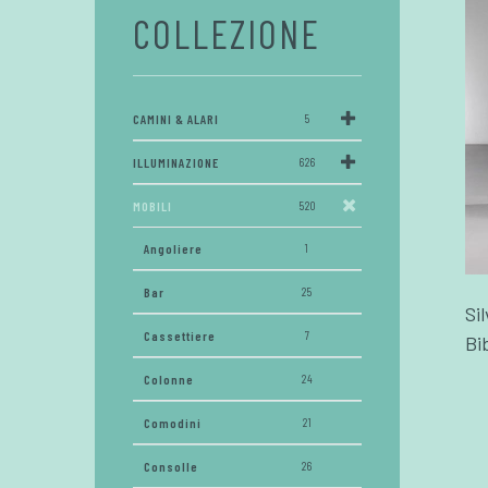
COLLEZIONE
CAMINI & ALARI
5
ILLUMINAZIONE
626
MOBILI
520
Angoliere
1
Bar
25
Si
Cassettiere
7
Bi
Colonne
24
Comodini
21
Consolle
26