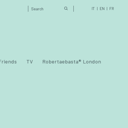
IT
EN
FR
Friends
TV
Robertaebasta® London