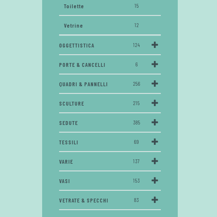
Toilette
15
Vetrine
12
OGGETTISTICA
124
PORTE & CANCELLI
6
QUADRI & PANNELLI
256
SCULTURE
215
SEDUTE
385
TESSILI
69
VARIE
137
VASI
153
VETRATE & SPECCHI
83