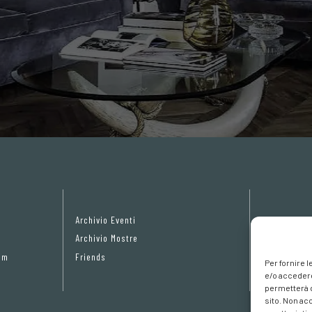
Archivio Eventi
Privacy Pol
Archivio Mostre
Cookie poli
om
Friends
Preferenze 
Per fornire 
e/o accedere
permetterà d
sito. Non ac