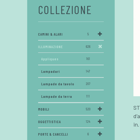
COLLEZIONE
CAMINI & ALARI
5
ILLUMINAZIONE
626
Appliques
161
Lampadari
147
Lampade da tavolo
207
Lampade da terra
111
ST
MOBILI
520
d’
OGGETTISTICA
124
in.
PORTE & CANCELLI
6