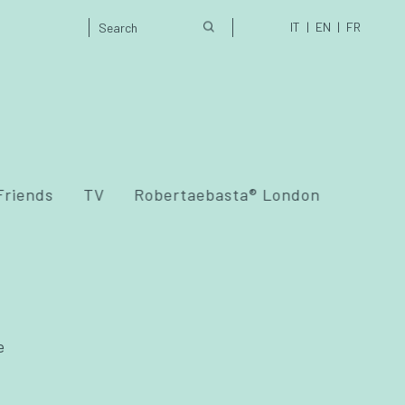
IT
EN
FR
Friends
TV
Robertaebasta® London
e