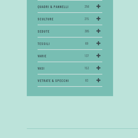
QUADRI & PANNELLI
256
SCULTURE
215
SEDUTE
385
TESSILI
69
VARIE
137
VASI
153
VETRATE & SPECCHI
83