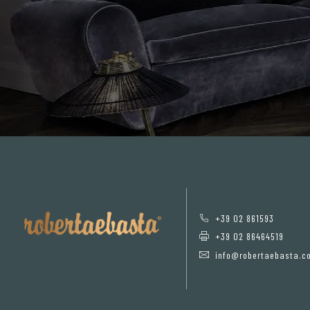
+39 02 861593
+39 02 86464519
info@robertaebasta.c