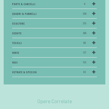
PORTE & CANCELLI
6
QUADRI & PANNELLI
256
SCULTURE
215
SEDUTE
385
TESSILI
69
VARIE
137
VASI
153
VETRATE & SPECCHI
83
Opere Correlate