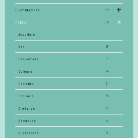
ILLUMINAZIONE
626
MOBILI
520
Angoliere
1
Bar
25
Cassettiere
7
Colonne
24
Comodini
21
Consolle
26
Credenze
33
Dormeuse
4
Guardaroba
9