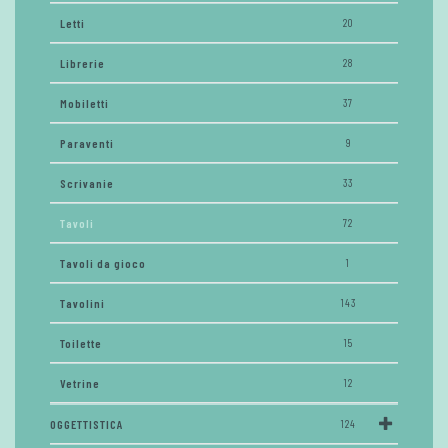
Letti
20
Librerie
28
Mobiletti
37
Paraventi
9
Scrivanie
33
Tavoli
72
Tavoli da gioco
1
Tavolini
143
Toilette
15
Vetrine
12
OGGETTISTICA
124