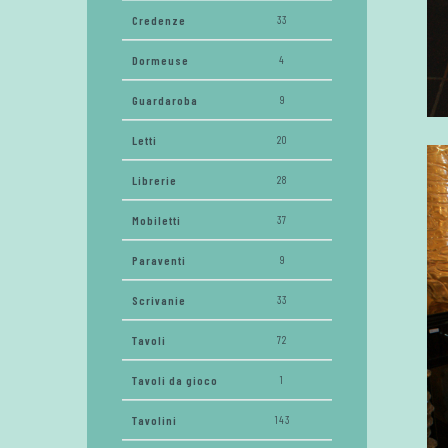
Credenze
33
Dormeuse
4
Guardaroba
9
Letti
20
Librerie
28
Mobiletti
37
Paraventi
9
Scrivanie
33
Tavoli
72
Tavoli da gioco
1
Tavolini
143