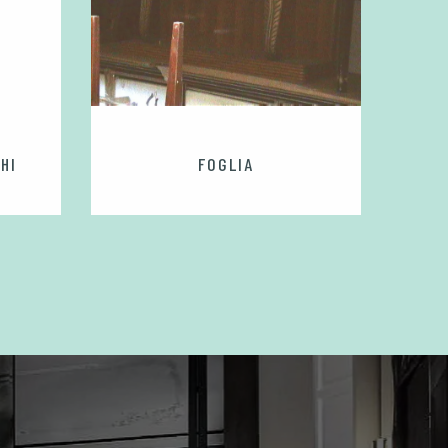
HI
FOGLIA
S