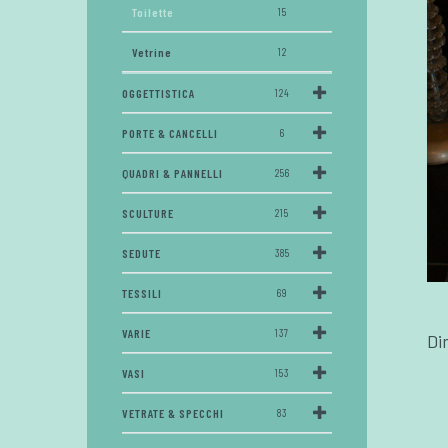
Toilette
15
Vetrine
12
OGGETTISTICA
124
PORTE & CANCELLI
6
QUADRI & PANNELLI
256
SCULTURE
215
SEDUTE
385
TESSILI
69
VARIE
137
Di
VASI
153
VETRATE & SPECCHI
83