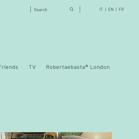
IT
EN
FR
Friends
TV
Robertaebasta® London