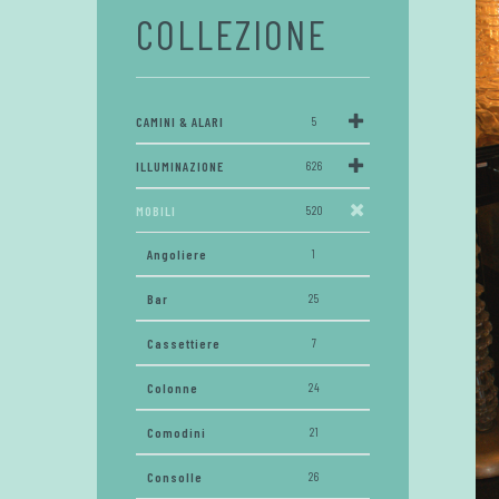
COLLEZIONE
CAMINI & ALARI
5
ILLUMINAZIONE
626
MOBILI
520
Angoliere
1
Bar
25
Cassettiere
7
Colonne
24
Comodini
21
Consolle
26