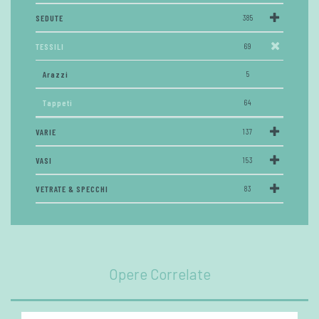
SEDUTE
385
TESSILI
69
Arazzi
5
Tappeti
64
VARIE
137
VASI
153
VETRATE & SPECCHI
83
Opere Correlate