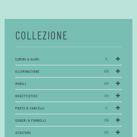
COLLEZIONE
CAMINI & ALARI
5
ILLUMINAZIONE
626
MOBILI
520
OGGETTISTICA
124
PORTE & CANCELLI
6
QUADRI & PANNELLI
256
SCULTURE
215