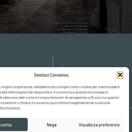
icy
Gestisci Consenso
cy
cookies
le migliori esperienze, utilizziamo tecnologie come i cookie per memorizzare
 alle informazioni del dispositivo. Il consenso a queste tecnologie ci
i elaborare dati come il comportamento di navigazione o ID unici su questo
consentire o ritirare il consenso può influire negativamente su alcune
he e funzioni.
ccetta
Nega
Visualizza preferenze