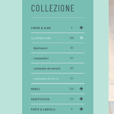
COLLEZIONE
CAMINI & ALARI
5
ILLUMINAZIONE
626
Appliques
161
Lampadari
147
Lampade da tavolo
207
Lampade da terra
111
MOBILI
520
OGGETTISTICA
124
PORTE & CANCELLI
6