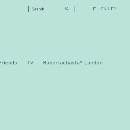
IT
EN
FR
Friends
TV
Robertaebasta® London