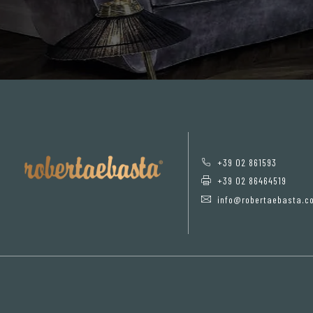
+39 02 861593
+39 02 86464519
info@robertaebasta.c