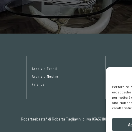
Archivio Eventi
Privacy Pol
Archivio Mostre
Cookie poli
om
Friends
Preferenze 
Per fornire 
e/o accedere
permetterà d
sito. Non ac
caratteristic
Robertaebasta® di Roberta Tagliavini p. iva 03457110157
A