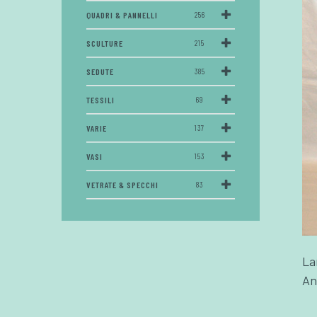
QUADRI & PANNELLI
256
SCULTURE
215
SEDUTE
385
TESSILI
69
VARIE
137
VASI
153
VETRATE & SPECCHI
83
La
An