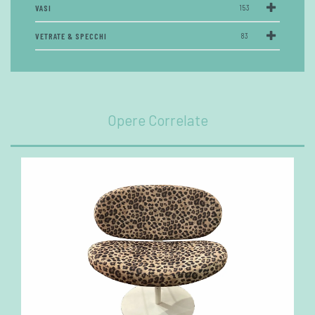
VASI
153
VETRATE & SPECCHI
83
Opere Correlate