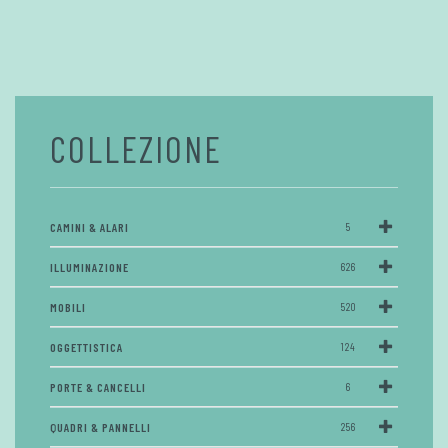
COLLEZIONE
CAMINI & ALARI
5
ILLUMINAZIONE
626
MOBILI
520
OGGETTISTICA
124
PORTE & CANCELLI
6
QUADRI & PANNELLI
256