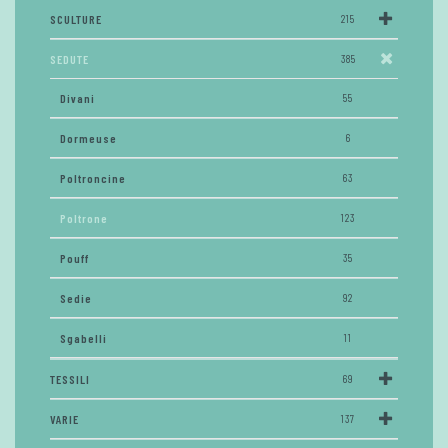
SCULTURE
215
SEDUTE
385
Divani
55
Dormeuse
6
Poltroncine
63
Poltrone
123
Pouff
35
Sedie
92
Sgabelli
11
TESSILI
69
VARIE
137