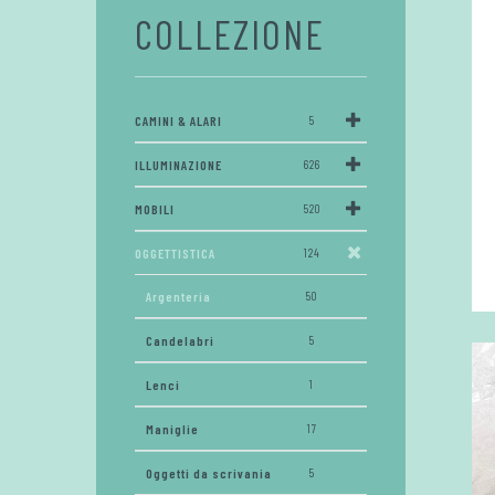
COLLEZIONE
CAMINI & ALARI
5
ILLUMINAZIONE
626
MOBILI
520
OGGETTISTICA
124
Argenteria
50
Candelabri
5
Lenci
1
Maniglie
17
Oggetti da scrivania
5