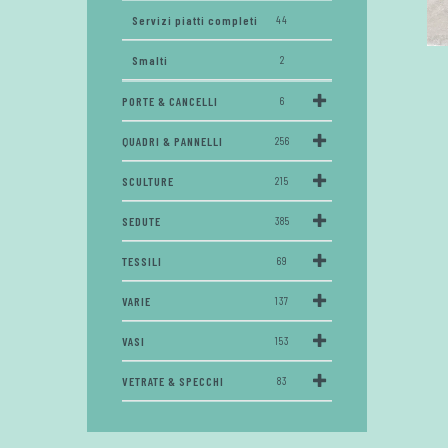
Servizi piatti completi
44
Smalti
2
PORTE & CANCELLI
6
QUADRI & PANNELLI
256
SCULTURE
215
SEDUTE
385
TESSILI
69
VARIE
137
VASI
153
VETRATE & SPECCHI
83