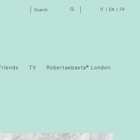
IT
EN
FR
Friends
TV
Robertaebasta® London